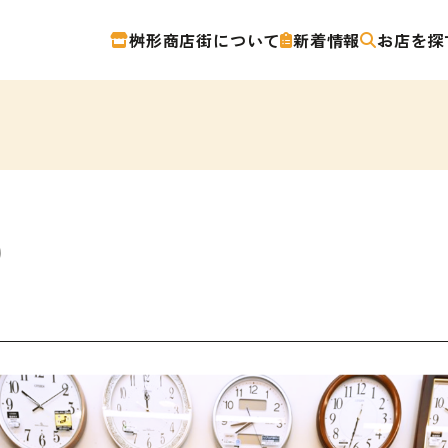
桝形商店街について
新着情報
お店を探