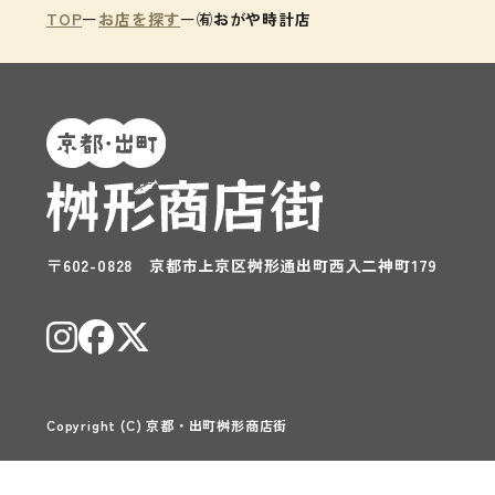
TOP
お店を探す
㈲おがや時計店
〒602-0828
京都市上京区桝形通出町西入二神町179
Copyright (C) 京都・出町桝形商店街