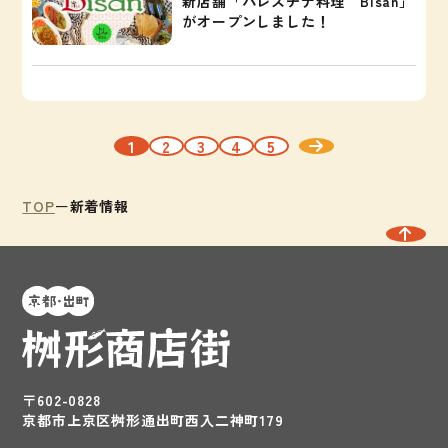
新店舗「パレスチナ料理 Bisan」
がオープンしました！
1
2
3
4
5
TOP
新着情報
〒602-0828
京都市上京区桝形通出町西入二神町179