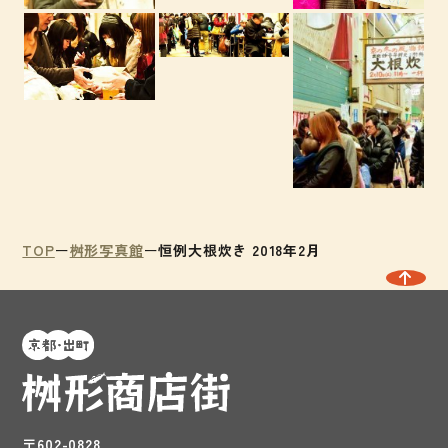
TOP
桝形写真館
恒例大根炊き 2018年2月
〒602-0828